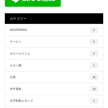
カテゴリー
#DIVERMAG
2
チービシ
5
ホエールスイム
3
ルカン礁
1
万座
15
伊平屋島
13
古宇利島エモンズ
1