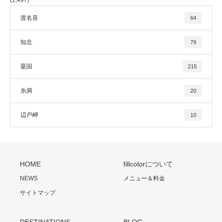
渡名喜
64
知念
79
粟国
215
糸満
20
辺戸岬
10
HOME
fillcolorについて
NEWS
メニュー＆料金
サイトマップ
DESTINATIONS
BLOG