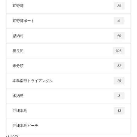
宜野湾
35
宜野湾ボート
9
恩納村
60
慶良間
323
未分類
82
本島南部トライアングル
29
水納島
3
沖縄本島
13
沖縄本島ビーチ
(1,497)