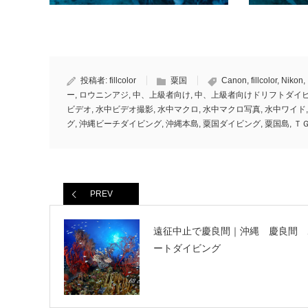
投稿者:
fillcolor
粟国
Canon
,
fillcolor
,
Nikon
,
ー
,
ロウニンアジ
,
中、上級者向け
,
中、上級者向けドリフトダイ
ビデオ
,
水中ビデオ撮影
,
水中マクロ
,
水中マクロ写真
,
水中ワイド
グ
,
沖縄ビーチダイビング
,
沖縄本島
,
粟国ダイビング
,
粟国島
,
ＴＧ
PREV
遠征中止で慶良間｜沖縄 慶良間 
ートダイビング