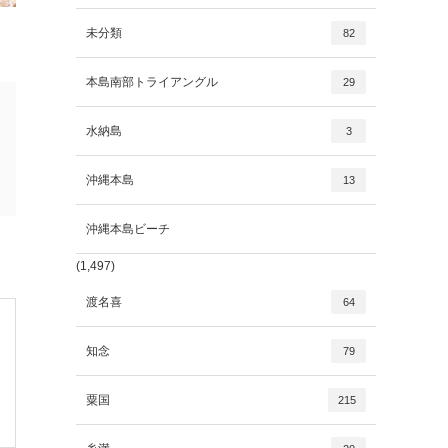
未分類
82
本島南部トライアングル
29
水納島
3
沖縄本島
13
沖縄本島ビーチ
(1,497)
渡名喜
64
知念
79
粟国
215