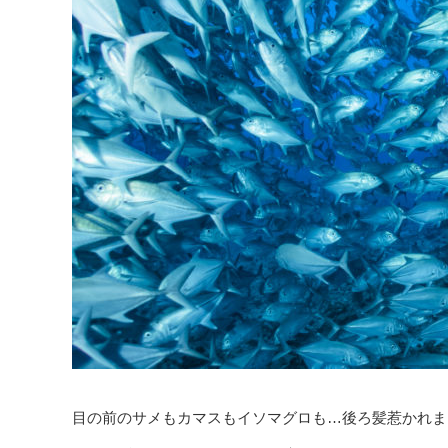
目の前のサメもカマスもイソマグロも…後ろ髪惹かれま