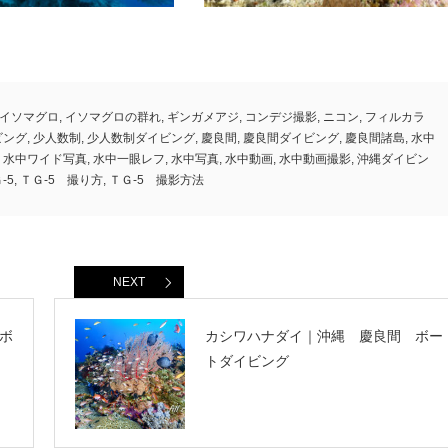
イソマグロ
,
イソマグロの群れ
,
ギンガメアジ
,
コンデジ撮影
,
ニコン
,
フィルカラ
ビング
,
少人数制
,
少人数制ダイビング
,
慶良間
,
慶良間ダイビング
,
慶良間諸島
,
水中
,
水中ワイド写真
,
水中一眼レフ
,
水中写真
,
水中動画
,
水中動画撮影
,
沖縄ダイビン
-5
,
ＴＧ-5 撮り方
,
ＴＧ-5 撮影方法
NEXT
ボ
カシワハナダイ｜沖縄 慶良間 ボー
トダイビング