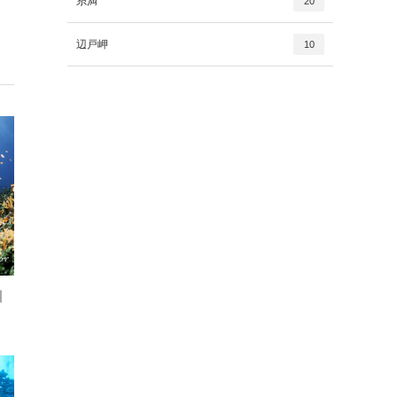
糸満
20
辺戸岬
10
｜