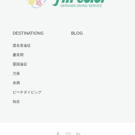
DESTINATIONS
BLOG
渡名喜遠征
慶良間
粟国遠征
万座
糸満
ビーチダイビング
知念
Facebook
Instagram
RSS