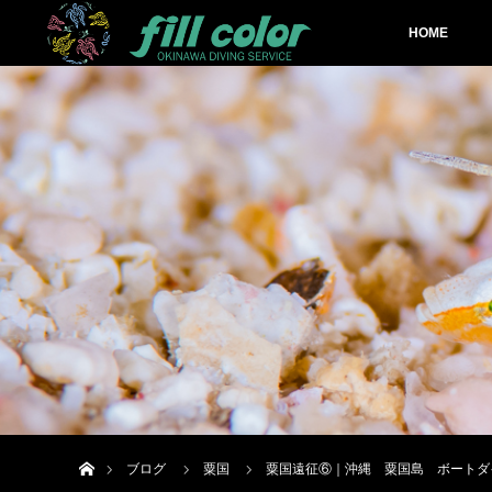
HOME
ホーム
ブログ
粟国
粟国遠征⑥｜沖縄 粟国島 ボートダ