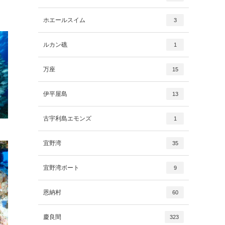
ホエールスイム
3
ルカン礁
1
万座
15
伊平屋島
13
古宇利島エモンズ
1
宜野湾
35
宜野湾ボート
9
恩納村
60
慶良間
323