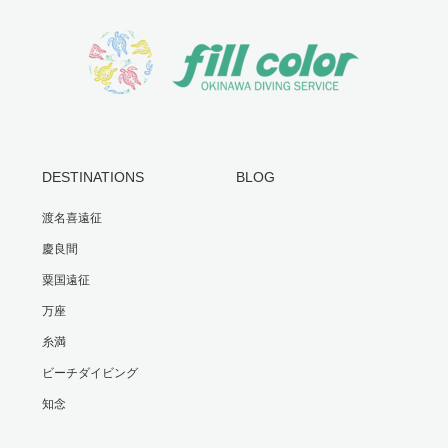
DESTINATIONS
BLOG
渡名喜遠征
慶良間
粟国遠征
万座
糸満
ビーチダイビング
知念