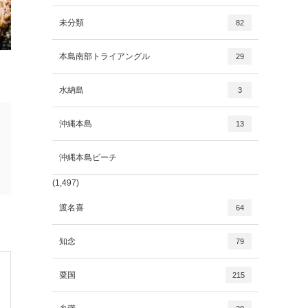
未分類
82
本島南部トライアングル
29
水納島
3
沖縄本島
13
沖縄本島ビーチ
(1,497)
渡名喜
64
知念
79
粟国
215