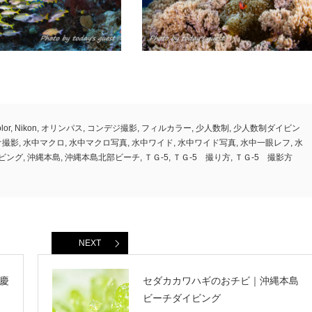
olor
,
Nikon
,
オリンパス
,
コンデジ撮影
,
フィルカラー
,
少人数制
,
少人数制ダイビン
オ撮影
,
水中マクロ
,
水中マクロ写真
,
水中ワイド
,
水中ワイド写真
,
水中一眼レフ
,
水
ビング
,
沖縄本島
,
沖縄本島北部ビーチ
,
ＴＧ-5
,
ＴＧ-5 撮り方
,
ＴＧ-5 撮影方
NEXT
慶
セダカカワハギのおチビ｜沖縄本島
ビーチダイビング