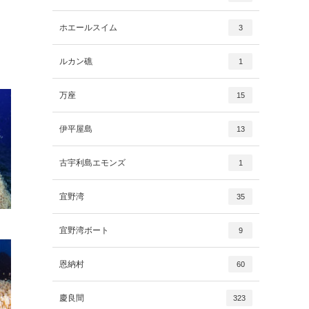
ホエールスイム
3
ルカン礁
1
万座
15
伊平屋島
13
古宇利島エモンズ
1
宜野湾
35
宜野湾ボート
9
恩納村
60
慶良間
323