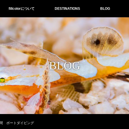
fillcolorについて
DESTINATIONS
BLOG
BLOG
間 ボートダイビング