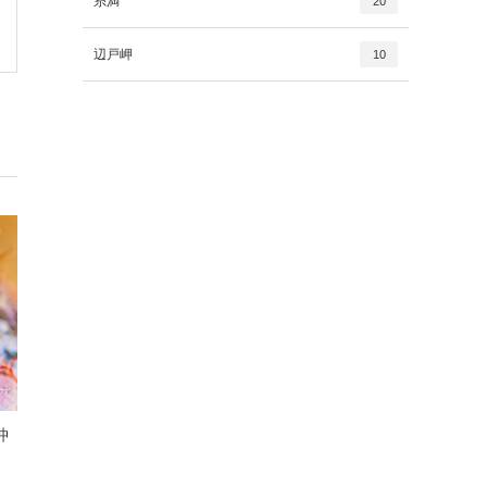
糸満
20
辺戸岬
10
沖