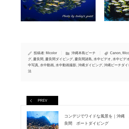
投稿者:
fillcolor
沖縄本島ビーチ
Canon
,
fillc
グ
,
慶良間
,
慶良間ダイビング
,
慶良間諸島
,
水中ビデオ
,
水中ビデ
中写真
,
水中動画
,
水中動画撮影
,
沖縄ダイビング
,
沖縄ビーチダイ
法
PREV
コンデジでワイドな風景を｜沖縄 
良間 ボートダイビング