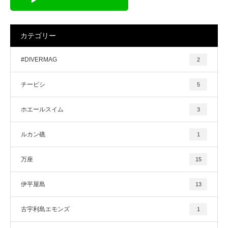
カテゴリー
#DIVERMAG
2
チービシ
5
ホエールスイム
3
ルカン礁
1
万座
15
伊平屋島
13
古宇利島エモンズ
1