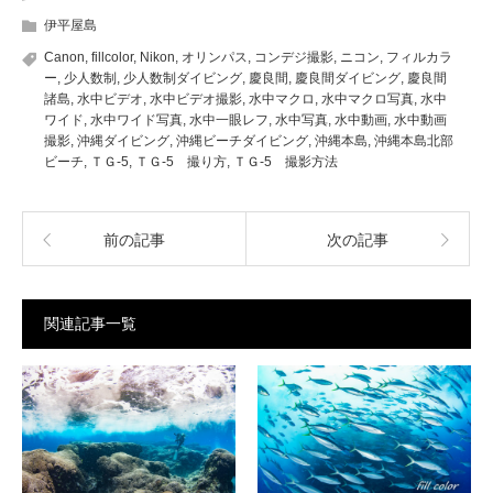
伊平屋島
Canon
,
fillcolor
,
Nikon
,
オリンパス
,
コンデジ撮影
,
ニコン
,
フィルカラ
ー
,
少人数制
,
少人数制ダイビング
,
慶良間
,
慶良間ダイビング
,
慶良間
諸島
,
水中ビデオ
,
水中ビデオ撮影
,
水中マクロ
,
水中マクロ写真
,
水中
ワイド
,
水中ワイド写真
,
水中一眼レフ
,
水中写真
,
水中動画
,
水中動画
撮影
,
沖縄ダイビング
,
沖縄ビーチダイビング
,
沖縄本島
,
沖縄本島北部
ビーチ
,
ＴＧ-5
,
ＴＧ-5 撮り方
,
ＴＧ-5 撮影方法
前の記事
次の記事
関連記事一覧