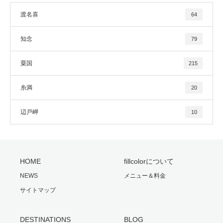
渡名喜
64
知念
79
粟国
215
糸満
20
辺戸岬
10
HOME
fillcolorについて
NEWS
メニュー＆料金
サイトマップ
DESTINATIONS
BLOG