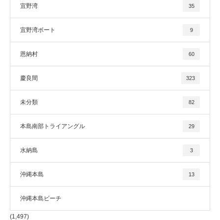
宜野湾
35
宜野湾ボート
9
恩納村
60
慶良間
323
未分類
82
本島南部トライアングル
29
水納島
3
沖縄本島
13
沖縄本島ビーチ
(1,497)