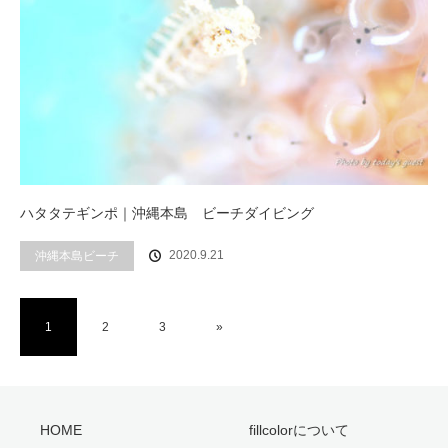
ハタタテギンポ｜沖縄本島 ビーチダイビング
2020.9.21
沖縄本島ビーチ
1
2
3
»
HOME
fillcolorについて