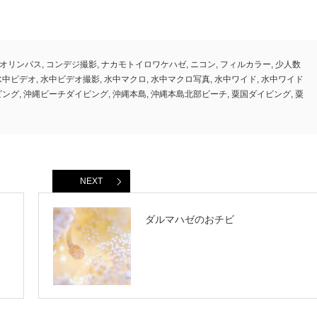
オリンパス
,
コンデジ撮影
,
ナカモトイロワケハゼ
,
ニコン
,
フィルカラー
,
少人数
水中ビデオ
,
水中ビデオ撮影
,
水中マクロ
,
水中マクロ写真
,
水中ワイド
,
水中ワイド
ビング
,
沖縄ビーチダイビング
,
沖縄本島
,
沖縄本島北部ビーチ
,
粟国ダイビング
,
粟
NEXT
ダルマハゼのおチビ