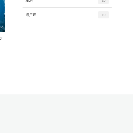
糸満
20
辺戸岬
10
ダ