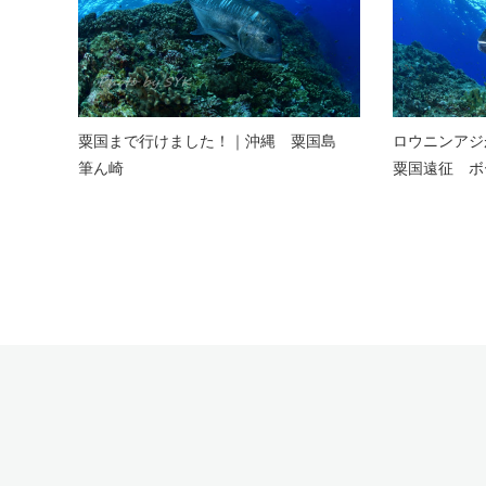
粟国まで行けました！｜沖縄 粟国島
ロウニンア
筆ん崎
粟国遠征 ボ