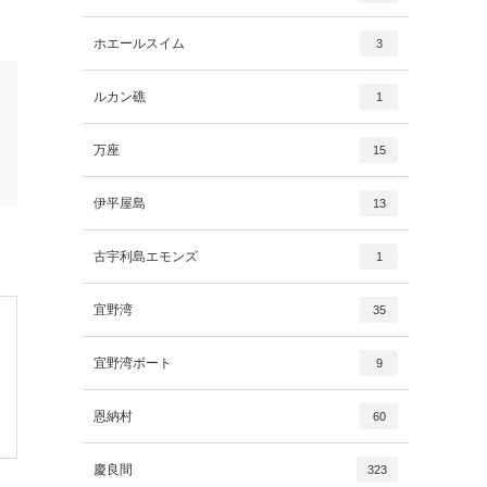
ホエールスイム
3
ルカン礁
1
万座
15
伊平屋島
13
古宇利島エモンズ
1
宜野湾
35
宜野湾ボート
9
恩納村
60
慶良間
323