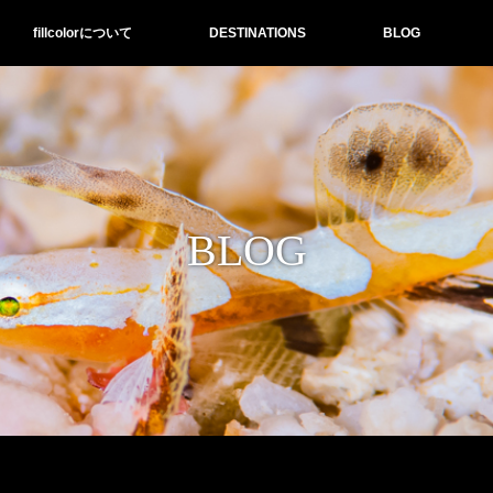
fillcolorについて
DESTINATIONS
BLOG
BLOG