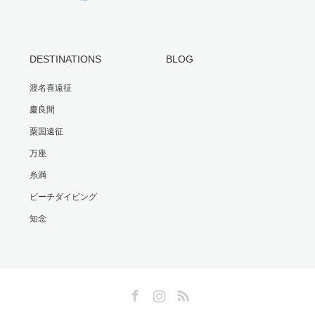
DESTINATIONS
BLOG
渡名喜遠征
慶良間
粟国遠征
万座
糸満
ビーチダイビング
知念
Facebook
Instagram
RSS