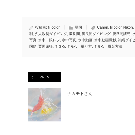
投稿者:
fillcolor
粟国
Canon
,
fillcolor
,
Nikon
,
制
,
少人数制ダイビング
,
慶良間
,
慶良間ダイビング
,
慶良間諸島
,
写真
,
水中一眼レフ
,
水中写真
,
水中動画
,
水中動画撮影
,
沖縄ダイ
国島
,
粟国遠征
,
ＴＧ-5
,
ＴＧ-5 撮り方
,
ＴＧ-5 撮影方法
PREV
ナカモトさん