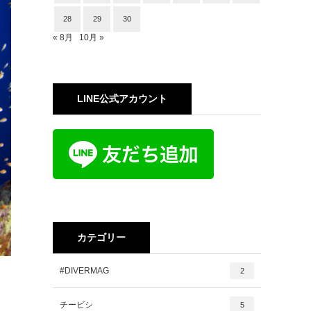
28
29
30
« 8月
10月 »
LINE公式アカウント
カテゴリー
#DIVERMAG
2
チービシ
5