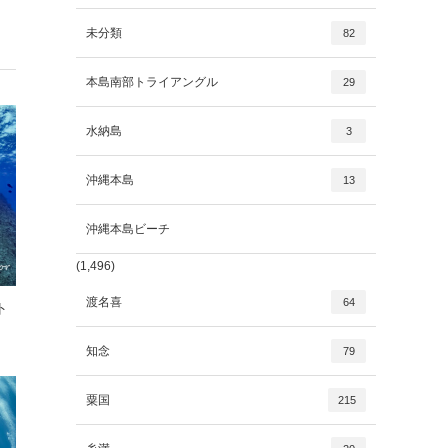
未分類
82
本島南部トライアングル
29
水納島
3
沖縄本島
13
沖縄本島ビーチ
(1,496)
渡名喜
64
ト
知念
79
粟国
215