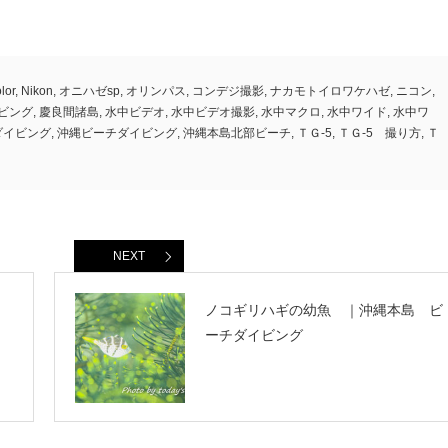
olor
,
Nikon
,
オニハゼsp
,
オリンパス
,
コンデジ撮影
,
ナカモトイロワケハゼ
,
ニコン
,
ビング
,
慶良間諸島
,
水中ビデオ
,
水中ビデオ撮影
,
水中マクロ
,
水中ワイド
,
水中ワ
ダイビング
,
沖縄ビーチダイビング
,
沖縄本島北部ビーチ
,
ＴＧ-5
,
ＴＧ-5 撮り方
,
Ｔ
NEXT
ノコギリハギの幼魚 ｜沖縄本島 ビ
ーチダイビング