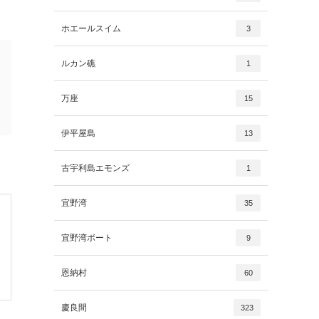
ホエールスイム
3
ルカン礁
1
万座
15
伊平屋島
13
古宇利島エモンズ
1
宜野湾
35
宜野湾ボート
9
恩納村
60
慶良間
323