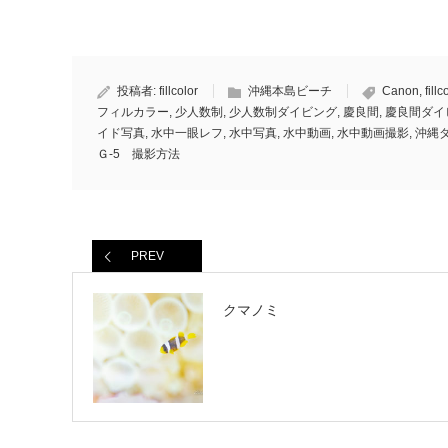
投稿者:
fillcolor
沖縄本島ビーチ
Canon
,
fillc
フィルカラー
,
少人数制
,
少人数制ダイビング
,
慶良間
,
慶良間ダイ
イド写真
,
水中一眼レフ
,
水中写真
,
水中動画
,
水中動画撮影
,
沖縄
Ｇ-5 撮影方法
PREV
クマノミ