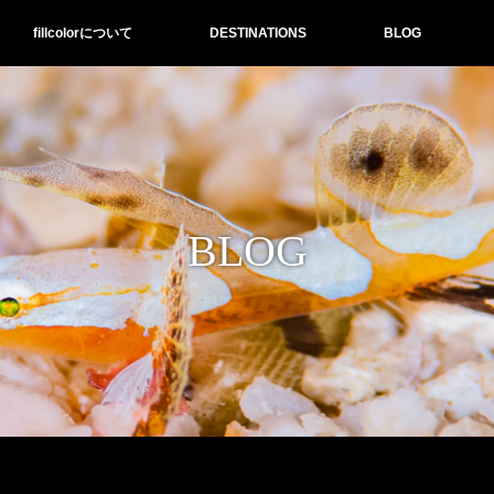
fillcolorについて
DESTINATIONS
BLOG
BLOG