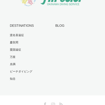
DESTINATIONS
BLOG
渡名喜遠征
慶良間
粟国遠征
万座
糸満
ビーチダイビング
知念
Facebook
Instagram
RSS