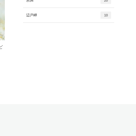
糸満
20
辺戸岬
10
ビ