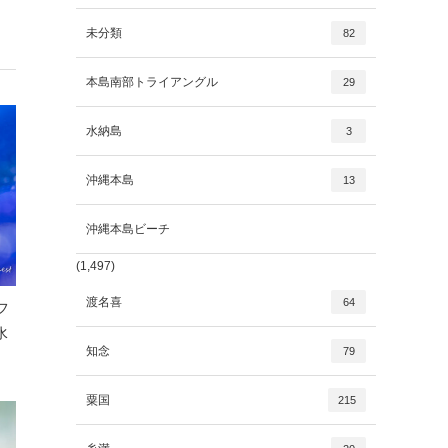
未分類
82
本島南部トライアングル
29
水納島
3
沖縄本島
13
沖縄本島ビーチ
(1,497)
渡名喜
64
フ
水
知念
79
粟国
215