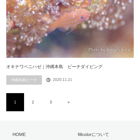
オキナワベニハゼ｜沖縄本島 ビーチダイビング
2020.11.21
沖縄本島ビーチ
1
2
3
»
HOME
fillcolorについて