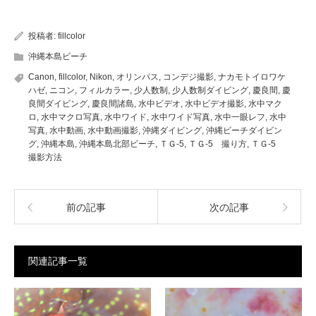
投稿者:
fillcolor
沖縄本島ビーチ
Canon
,
fillcolor
,
Nikon
,
オリンパス
,
コンデジ撮影
,
ナカモトイロワケ
ハゼ
,
ニコン
,
フィルカラー
,
少人数制
,
少人数制ダイビング
,
慶良間
,
慶
良間ダイビング
,
慶良間諸島
,
水中ビデオ
,
水中ビデオ撮影
,
水中マク
ロ
,
水中マクロ写真
,
水中ワイド
,
水中ワイド写真
,
水中一眼レフ
,
水中
写真
,
水中動画
,
水中動画撮影
,
沖縄ダイビング
,
沖縄ビーチダイビン
グ
,
沖縄本島
,
沖縄本島北部ビーチ
,
ＴＧ-5
,
ＴＧ-5 撮り方
,
ＴＧ-5
撮影方法
前の記事
次の記事
関連記事一覧