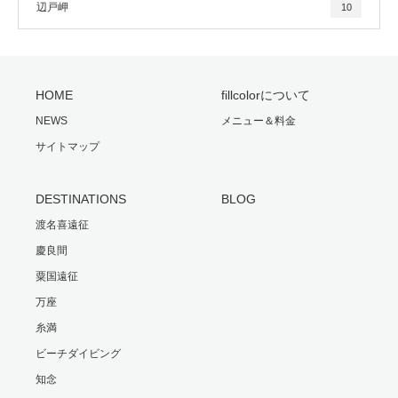
辺戸岬
10
HOME
fillcolorについて
NEWS
メニュー＆料金
サイトマップ
DESTINATIONS
BLOG
渡名喜遠征
慶良間
粟国遠征
万座
糸満
ビーチダイビング
知念