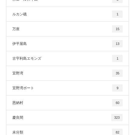
ルカン礁
1
万座
15
伊平屋島
13
古宇利島エモンズ
1
宜野湾
35
宜野湾ボート
9
恩納村
60
慶良間
323
未分類
82