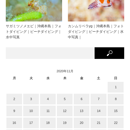
サガミツノメエビ｜沖縄本島｜フォ
カンムリベラyg｜沖縄本島｜フォト
トダイビング｜ビーチダイビング｜
ダイビング｜ビーチダイビング｜水
水中写真
中写真｜
2020年11月
月
火
水
木
金
土
日
1
2
3
4
5
6
7
8
9
10
11
12
13
14
15
16
17
18
19
20
21
22