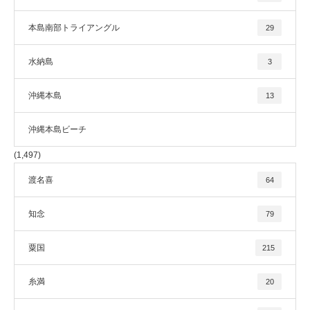
本島南部トライアングル
29
水納島
3
沖縄本島
13
沖縄本島ビーチ
(1,497)
渡名喜
64
知念
79
粟国
215
糸満
20