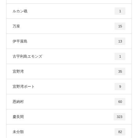
ルカン礁
1
万座
15
伊平屋島
13
古宇利島エモンズ
1
宜野湾
35
宜野湾ボート
9
恩納村
60
慶良間
323
未分類
82