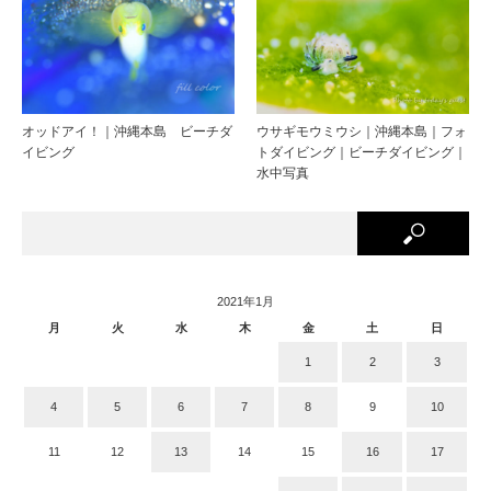
オッドアイ！｜沖縄本島 ビーチダ
ウサギモウミウシ｜沖縄本島｜フォ
イビング
トダイビング｜ビーチダイビング｜
水中写真
2021年1月
月
火
水
木
金
土
日
1
2
3
4
5
6
7
8
9
10
11
12
13
14
15
16
17