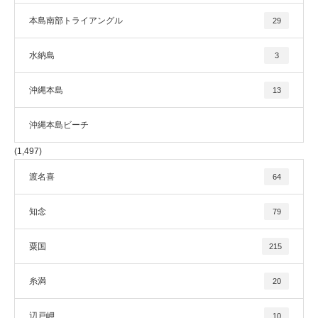
本島南部トライアングル
29
水納島
3
沖縄本島
13
沖縄本島ビーチ
(1,497)
渡名喜
64
知念
79
粟国
215
糸満
20
辺戸岬
10