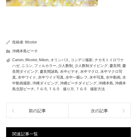
投稿者:
fillcolor
沖縄本島ビーチ
Canon
,
fillcolor
,
Nikon
,
オリンパス
,
コンデジ撮影
,
ナカモトイロワケ
ハゼ
,
ニコン
,
フィルカラー
,
少人数制
,
少人数制ダイビング
,
慶良間
,
慶
良間ダイビング
,
慶良間諸島
,
水中ビデオ
,
水中マクロ
,
水中マクロ写
真
,
水中ワイド
,
水中ワイド写真
,
水中一眼レフ
,
水中写真
,
水中動画
,
水
中動画撮影
,
沖縄ダイビング
,
沖縄ビーチダイビング
,
沖縄本島
,
沖縄本
島北部ビーチ
,
ＴＧ-5
,
ＴＧ-5 撮り方
,
ＴＧ-5 撮影方法
前の記事
次の記事
関連記事一覧