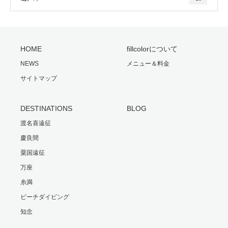
HOME
fillcolorについて
NEWS
メニュー＆料金
サイトマップ
DESTINATIONS
BLOG
渡名喜遠征
慶良間
粟国遠征
万座
糸満
ビーチダイビング
知念