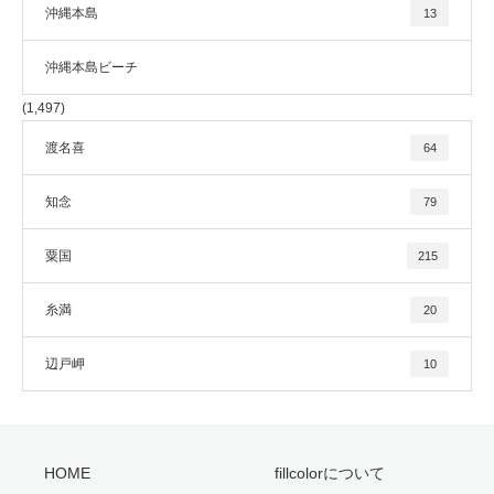
沖縄本島
13
沖縄本島ビーチ
(1,497)
渡名喜
64
知念
79
粟国
215
糸満
20
辺戸岬
10
HOME
fillcolorについて