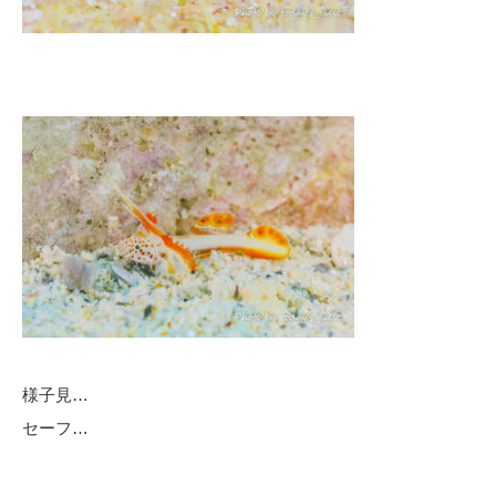
様子見…
セーフ…