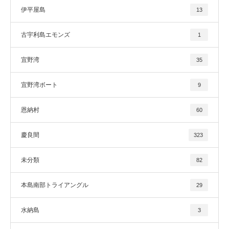
伊平屋島
13
古宇利島エモンズ
1
宜野湾
35
宜野湾ボート
9
恩納村
60
慶良間
323
未分類
82
本島南部トライアングル
29
水納島
3