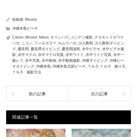
投稿者:
fillcolor
沖縄本島ビーチ
Canon
,
fillcolor
,
Nikon
,
オリンパス
,
コンデジ撮影
,
ナカモトイロワケ
ハゼ
,
ニコン
,
フィルカラー
,
ホムラハゼ
,
少人数制
,
少人数制ダイビン
グ
,
慶良間
,
慶良間ダイビング
,
慶良間諸島
,
水中ビデオ
,
水中ビデオ撮
影
,
水中マクロ
,
水中マクロ写真
,
水中ワイド
,
水中ワイド写真
,
水中一
眼レフ
,
水中写真
,
水中動画
,
水中動画撮影
,
沖縄ダイビング
,
沖縄ビー
チダイビング
,
沖縄本島
,
沖縄本島北部ビーチ
,
ＴＧ-5
,
ＴＧ-5 撮り方
,
ＴＧ-5 撮影方法
前の記事
次の記事
関連記事一覧