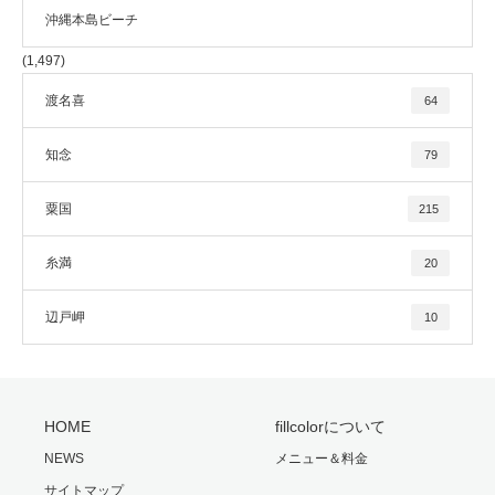
沖縄本島ビーチ
(1,497)
渡名喜
64
知念
79
粟国
215
糸満
20
辺戸岬
10
HOME
fillcolorについて
NEWS
メニュー＆料金
サイトマップ