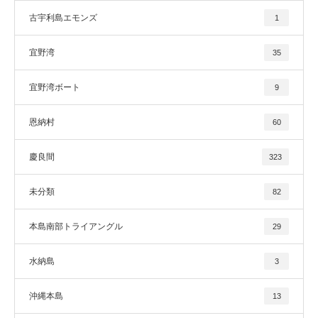
古宇利島エモンズ
1
宜野湾
35
宜野湾ボート
9
恩納村
60
慶良間
323
未分類
82
本島南部トライアングル
29
水納島
3
沖縄本島
13