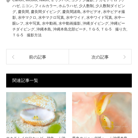
ハゼ
,
ニコン
,
フィルカラー
,
ホムラハゼ
,
少人数制
,
少人数制ダイビン
グ
,
慶良間
,
慶良間ダイビング
,
慶良間諸島
,
水中ビデオ
,
水中ビデオ撮
影
,
水中マクロ
,
水中マクロ写真
,
水中ワイド
,
水中ワイド写真
,
水中一
眼レフ
,
水中写真
,
水中動画
,
水中動画撮影
,
沖縄ダイビング
,
沖縄ビー
チダイビング
,
沖縄本島
,
沖縄本島北部ビーチ
,
ＴＧ-5
,
ＴＧ-5 撮り方
,
ＴＧ-5 撮影方法
前の記事
次の記事
関連記事一覧