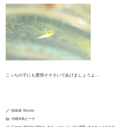
こっちの子にも愛情そそそいであげましょうよ…
投稿者:
fillcolor
沖縄本島ビーチ
Canon
,
fillcolor
,
Nikon
,
オリンパス
,
コンデジ撮影
,
ナカモトイロワケ