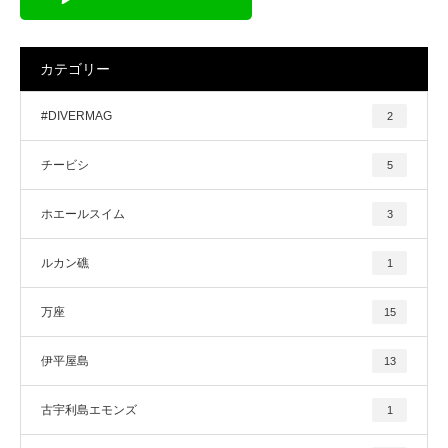
カテゴリー
#DIVERMAG
2
チービシ
5
ホエールスイム
3
ルカン礁
1
万座
15
伊平屋島
13
古宇利島エモンズ
1