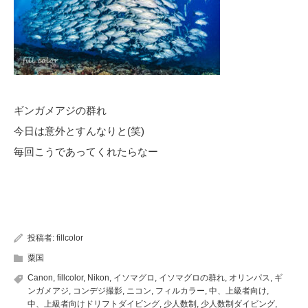
ギンガメアジの群れ
今日は意外とすんなりと(笑)
毎回こうであってくれたらなー
投稿者:
fillcolor
粟国
Canon
,
fillcolor
,
Nikon
,
イソマグロ
,
イソマグロの群れ
,
オリンパス
,
ギ
ンガメアジ
,
コンデジ撮影
,
ニコン
,
フィルカラー
,
中、上級者向け
,
中、上級者向けドリフトダイビング
,
少人数制
,
少人数制ダイビング
,