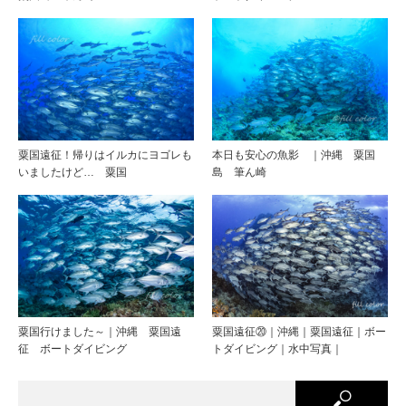
粟国遠征！帰りはイルカにヨゴレも
本日も安心の魚影 ｜沖縄 粟国
いましたけど… 粟国
島 筆ん崎
粟国行けました～｜沖縄 粟国遠
粟国遠征⑳｜沖縄｜粟国遠征｜ボー
征 ボートダイビング
トダイビング｜水中写真｜