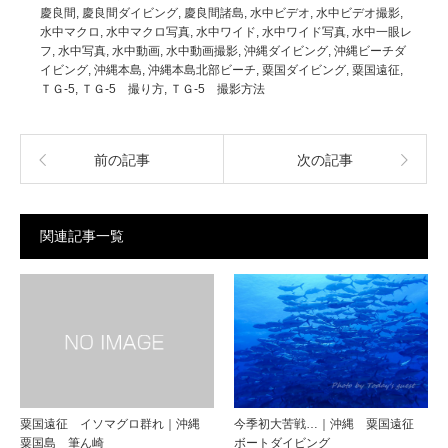
慶良間
,
慶良間ダイビング
,
慶良間諸島
,
水中ビデオ
,
水中ビデオ撮影
,
水中マクロ
,
水中マクロ写真
,
水中ワイド
,
水中ワイド写真
,
水中一眼レ
フ
,
水中写真
,
水中動画
,
水中動画撮影
,
沖縄ダイビング
,
沖縄ビーチダ
イビング
,
沖縄本島
,
沖縄本島北部ビーチ
,
粟国ダイビング
,
粟国遠征
,
ＴＧ-5
,
ＴＧ-5 撮り方
,
ＴＧ-5 撮影方法
前の記事
次の記事
関連記事一覧
粟国遠征 イソマグロ群れ｜沖縄
今季初大苦戦…｜沖縄 粟国遠征
粟国島 筆ん崎
ボートダイビング