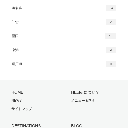
渡名喜
64
知念
79
粟国
215
糸満
20
辺戸岬
10
HOME
fillcolorについて
NEWS
メニュー＆料金
サイトマップ
DESTINATIONS
BLOG