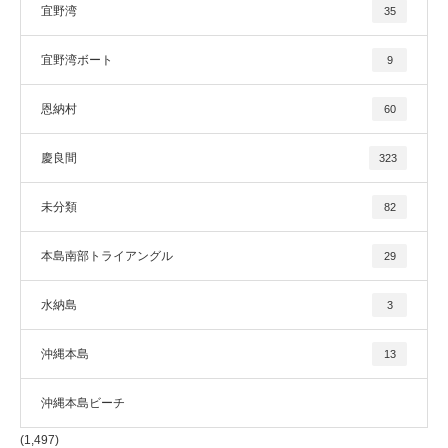
宜野湾
35
宜野湾ボート
9
恩納村
60
慶良間
323
未分類
82
本島南部トライアングル
29
水納島
3
沖縄本島
13
沖縄本島ビーチ
(1,497)