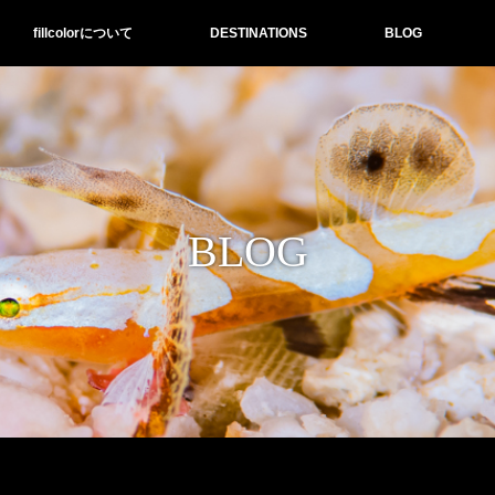
fillcolorについて
DESTINATIONS
BLOG
BLOG