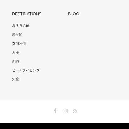
DESTINATIONS
BLOG
渡名喜遠征
慶良間
粟国遠征
万座
糸満
ビーチダイビング
知念
Facebook
Instagram
RSS