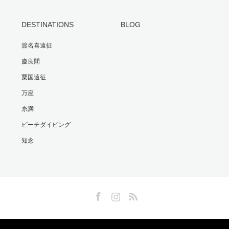
DESTINATIONS
BLOG
渡名喜遠征
慶良間
粟国遠征
万座
糸満
ビーチダイビング
知念
Facebook
Instagram
RSS