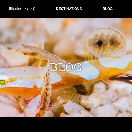
fillcolorについて
DESTINATIONS
BLOG
BLOG