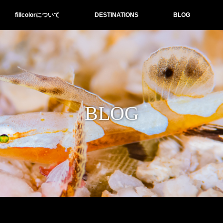
fillcolorについて
DESTINATIONS
BLOG
BLOG