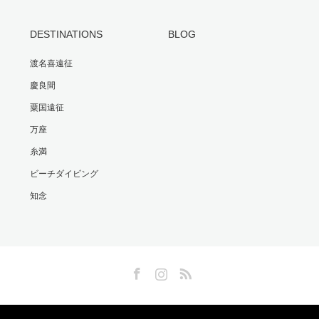
DESTINATIONS
BLOG
渡名喜遠征
慶良間
粟国遠征
万座
糸満
ビーチダイビング
知念
Facebook
Instagram
RSS