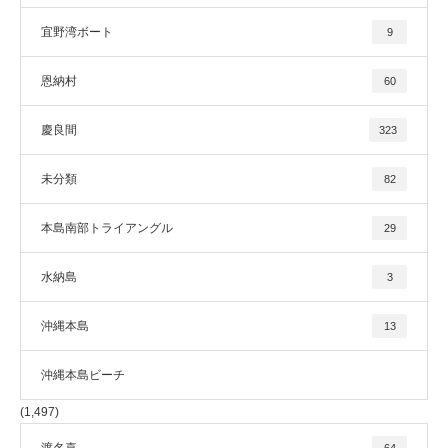
宜野湾ボート
9
恩納村
60
慶良間
323
未分類
82
本島南部トライアングル
29
水納島
3
沖縄本島
13
沖縄本島ビーチ
(1,497)
渡名喜
64