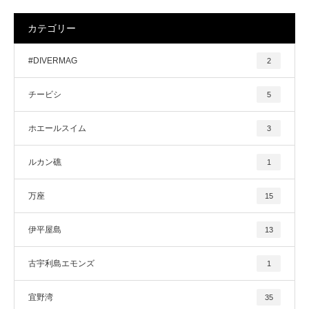
カテゴリー
#DIVERMAG
2
チービシ
5
ホエールスイム
3
ルカン礁
1
万座
15
伊平屋島
13
古宇利島エモンズ
1
宜野湾
35