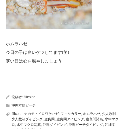
ホムラハゼ
今日の子は良いケツしてます(笑)
寒い日は心を燃やしましょう
投稿者:
fillcolor
沖縄本島ビーチ
fillcolor
,
ナカモトイロワケハゼ
,
フィルカラー
,
ホムラハゼ
,
少人数制
,
少人数制ダイビング
,
慶良間
,
慶良間ダイビング
,
慶良間諸島
,
水中マク
ロ
,
水中マクロ写真
,
沖縄ダイビング
,
沖縄ビーチダイビング
,
沖縄本