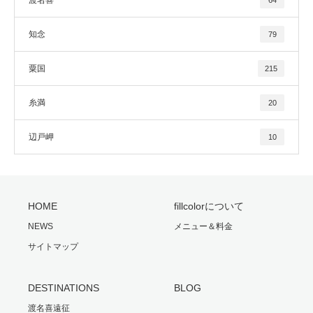
知念
79
粟国
215
糸満
20
辺戸岬
10
HOME
fillcolorについて
NEWS
メニュー＆料金
サイトマップ
DESTINATIONS
BLOG
渡名喜遠征