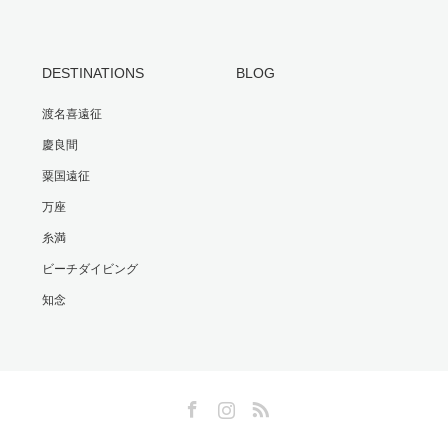
DESTINATIONS
BLOG
渡名喜遠征
慶良間
粟国遠征
万座
糸満
ビーチダイビング
知念
Facebook
Instagram
RSS