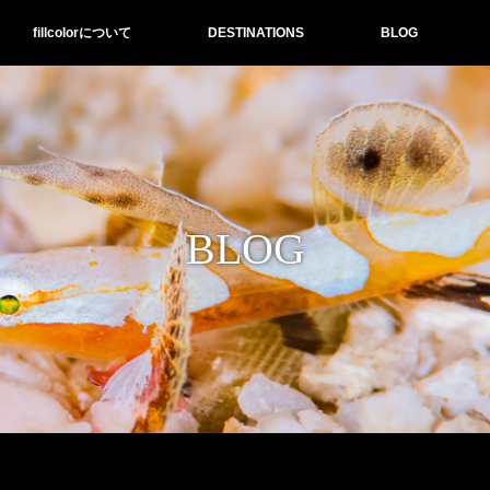
fillcolorについて
DESTINATIONS
BLOG
BLOG