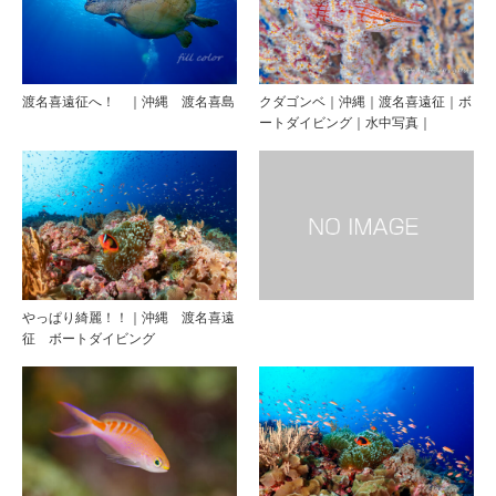
渡名喜遠征へ！ ｜沖縄 渡名喜島
クダゴンベ｜沖縄｜渡名喜遠征｜ボ
ートダイビング｜水中写真｜
やっぱり綺麗！！｜沖縄 渡名喜遠
征 ボートダイビング