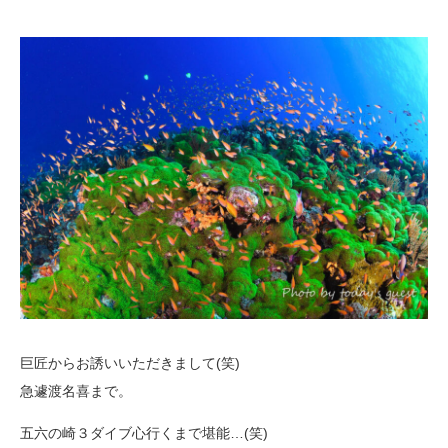
巨匠からお誘いいただきまして(笑)
急遽渡名喜まで。
五六の崎３ダイブ心行くまで堪能…(笑)