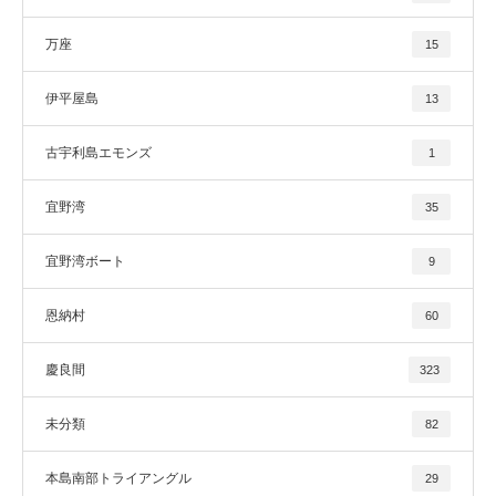
万座
15
伊平屋島
13
古宇利島エモンズ
1
宜野湾
35
宜野湾ボート
9
恩納村
60
慶良間
323
未分類
82
本島南部トライアングル
29