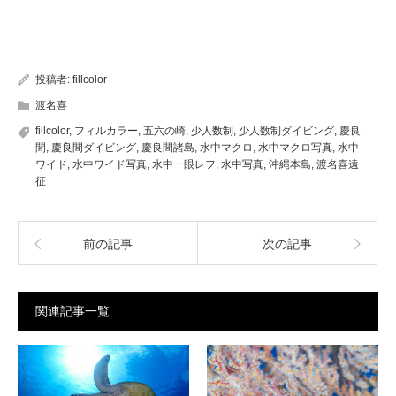
投稿者:
fillcolor
渡名喜
fillcolor
,
フィルカラー
,
五六の崎
,
少人数制
,
少人数制ダイビング
,
慶良
間
,
慶良間ダイビング
,
慶良間諸島
,
水中マクロ
,
水中マクロ写真
,
水中
ワイド
,
水中ワイド写真
,
水中一眼レフ
,
水中写真
,
沖縄本島
,
渡名喜遠
征
前の記事
次の記事
関連記事一覧