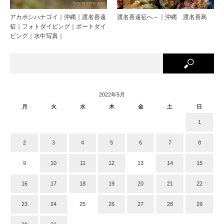
アカボシハナゴイ｜沖縄｜渡名喜遠
渡名喜遠征へ～｜沖縄 渡名喜島
征｜フォトダイビング｜ボートダイ
ビング｜水中写真｜
2022年5月
月
火
水
木
金
土
日
1
2
3
4
5
6
7
8
9
10
11
12
13
14
15
16
17
18
19
20
21
22
23
24
25
26
27
28
29