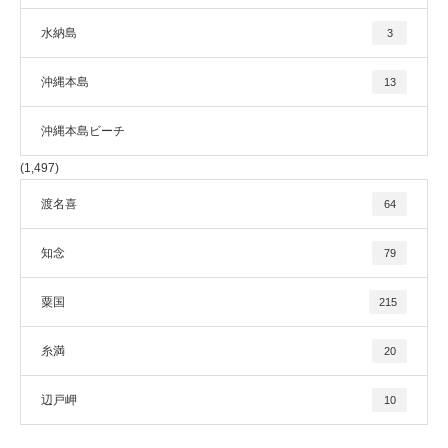
水納島
3
沖縄本島
13
沖縄本島ビーチ
(1,497)
渡名喜
64
知念
79
粟国
215
糸満
20
辺戸岬
10