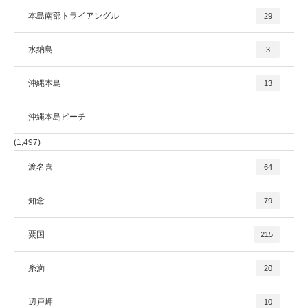
本島南部トライアングル
29
水納島
3
沖縄本島
13
沖縄本島ビーチ
(1,497)
渡名喜
64
知念
79
粟国
215
糸満
20
辺戸岬
10