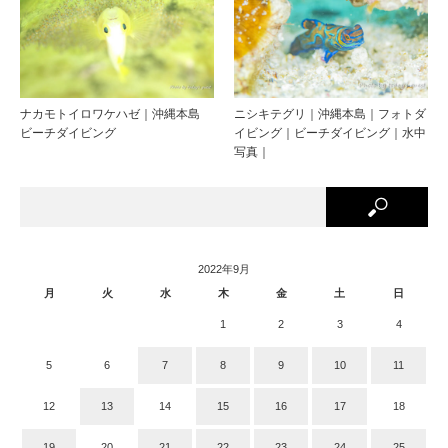
ナカモトイロワケハゼ｜沖縄本島
ニシキテグリ｜沖縄本島｜フォトダ
ビーチダイビング
イビング｜ビーチダイビング｜水中
写真｜
2022年9月
月
火
水
木
金
土
日
1
2
3
4
5
6
7
8
9
10
11
12
13
14
15
16
17
18
19
20
21
22
23
24
25