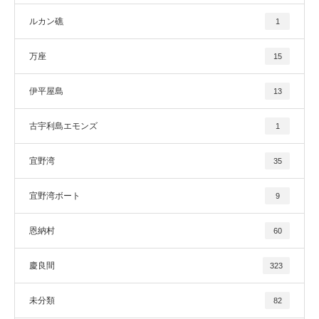
ルカン礁
1
万座
15
伊平屋島
13
古宇利島エモンズ
1
宜野湾
35
宜野湾ボート
9
恩納村
60
慶良間
323
未分類
82