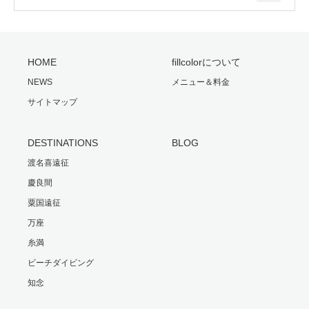
HOME
fillcolorについて
NEWS
メニュー＆料金
サイトマップ
DESTINATIONS
BLOG
渡名喜遠征
慶良間
粟国遠征
万座
糸満
ビーチダイビング
知念