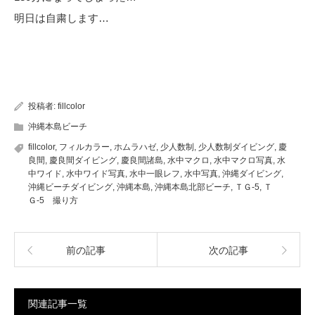
明日は自粛します…
投稿者:
fillcolor
沖縄本島ビーチ
fillcolor
,
フィルカラー
,
ホムラハゼ
,
少人数制
,
少人数制ダイビング
,
慶
良間
,
慶良間ダイビング
,
慶良間諸島
,
水中マクロ
,
水中マクロ写真
,
水
中ワイド
,
水中ワイド写真
,
水中一眼レフ
,
水中写真
,
沖縄ダイビング
,
沖縄ビーチダイビング
,
沖縄本島
,
沖縄本島北部ビーチ
,
ＴＧ-5
,
Ｔ
Ｇ-5 撮り方
前の記事
次の記事
関連記事一覧