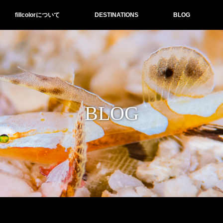
fillcolorについて
DESTINATIONS
BLOG
BLOG