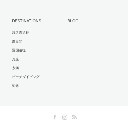
DESTINATIONS
BLOG
渡名喜遠征
慶良間
粟国遠征
万座
糸満
ビーチダイビング
知念
Facebook
Instagram
RSS