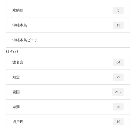
水納島
3
沖縄本島
13
沖縄本島ビーチ
(1,497)
渡名喜
64
知念
79
粟国
215
糸満
20
辺戸岬
10