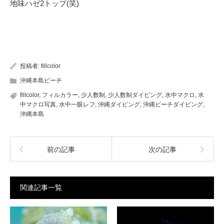
地味ハゼ2トップ(笑)
投稿者:
fillcolor
沖縄本島ビーチ
fillcolor
,
フィルカラー
,
少人数制
,
少人数制ダイビング
,
水中マクロ
,
水
中マクロ写真
,
水中一眼レフ
,
沖縄ダイビング
,
沖縄ビーチダイビング
,
沖縄本島
前の記事
次の記事
関連記事一覧