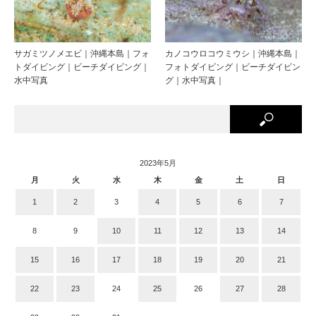
サガミツノメエビ｜沖縄本島｜フォ
カノコウロコウミウシ｜沖縄本島｜
トダイビング｜ビーチダイビング｜
フォトダイビング｜ビーチダイビン
水中写真
グ｜水中写真｜
2023年5月
月
火
水
木
金
土
日
1
2
3
4
5
6
7
8
9
10
11
12
13
14
15
16
17
18
19
20
21
22
23
24
25
26
27
28