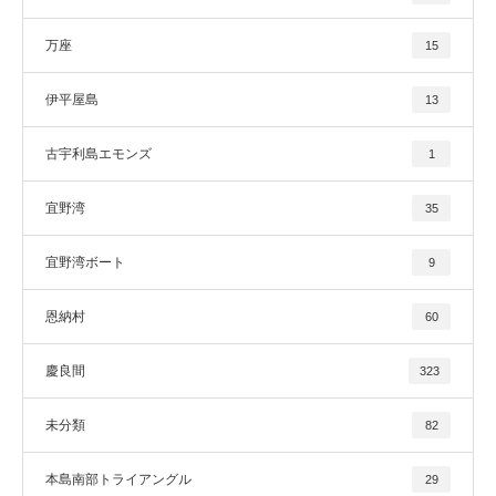
万座
15
伊平屋島
13
古宇利島エモンズ
1
宜野湾
35
宜野湾ボート
9
恩納村
60
慶良間
323
未分類
82
本島南部トライアングル
29