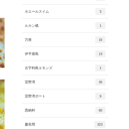
ホエールスイム
3
ルカン礁
1
万座
15
伊平屋島
13
古宇利島エモンズ
1
宜野湾
35
宜野湾ボート
9
恩納村
60
慶良間
323