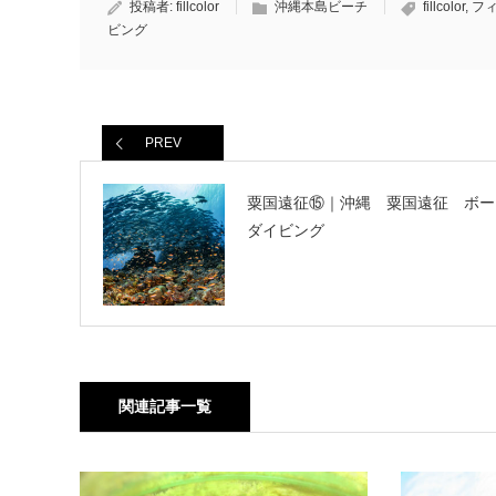
投稿者:
fillcolor
沖縄本島ビーチ
fillcolor
,
フ
ビング
PREV
粟国遠征⑮｜沖縄 粟国遠征 ボー
ダイビング
関連記事一覧