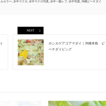
ィルカラー
,
水中マクロ
,
水中マクロ写真
,
水中一眼レフ
,
水中写真
,
沖縄ビーチダイ
NEXT
ト
ホシカゲアゴアマダイ｜沖縄本島 ビ
ーチダイビング