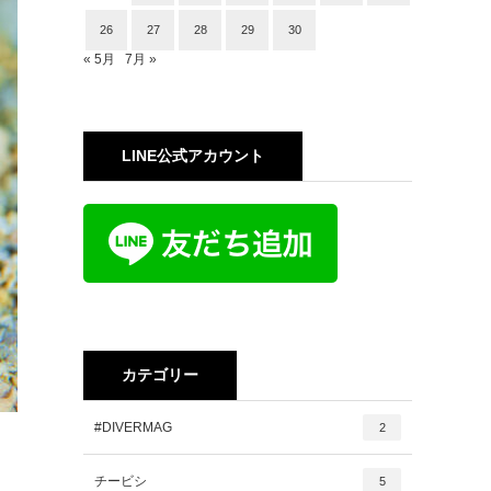
26
27
28
29
30
« 5月
7月 »
LINE公式アカウント
カテゴリー
#DIVERMAG
2
チービシ
5