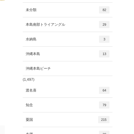
未分類
82
本島南部トライアングル
29
水納島
3
沖縄本島
13
沖縄本島ビーチ
(1,497)
渡名喜
64
知念
79
粟国
215