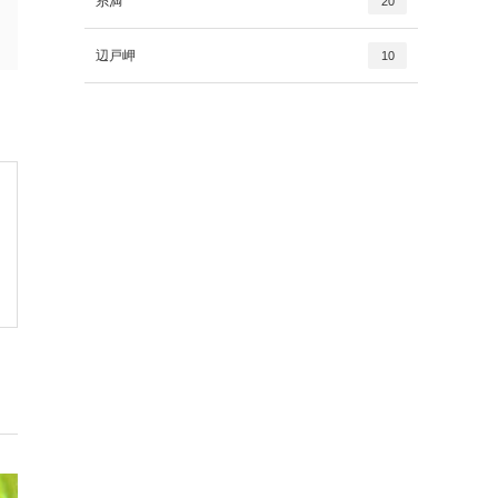
糸満
20
辺戸岬
10