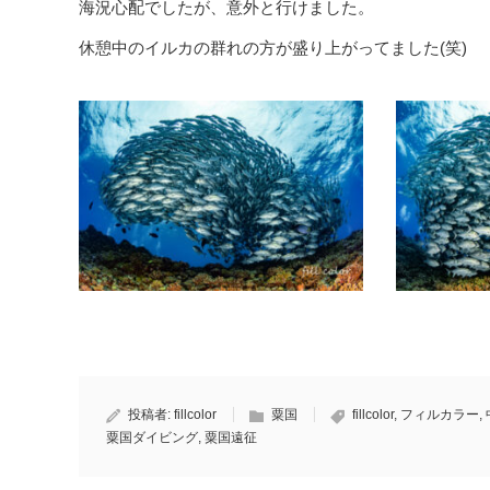
海況心配でしたが、意外と行けました。
休憩中のイルカの群れの方が盛り上がってました(笑)
投稿者:
fillcolor
粟国
fillcolor
,
フィルカラー
,
粟国ダイビング
,
粟国遠征