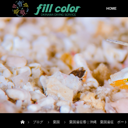
HOME
ホーム
ブログ
粟国
粟国遠征⑯｜沖縄 粟国遠征 ボート