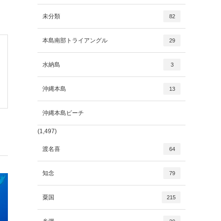
未分類
82
本島南部トライアングル
29
水納島
3
沖縄本島
13
沖縄本島ビーチ
(1,497)
渡名喜
64
知念
79
粟国
215