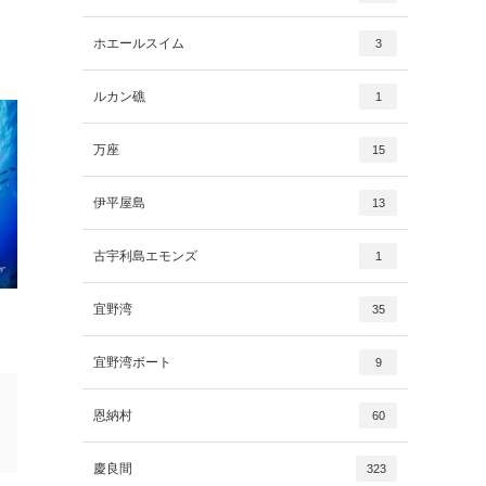
ホエールスイム
3
ルカン礁
1
万座
15
伊平屋島
13
古宇利島エモンズ
1
宜野湾
35
宜野湾ボート
9
恩納村
60
慶良間
323