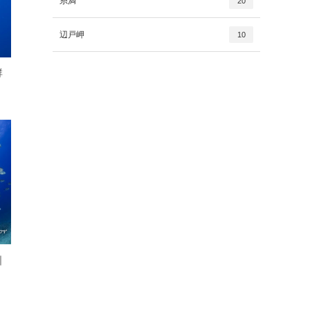
糸満
20
辺戸岬
10
群
｜