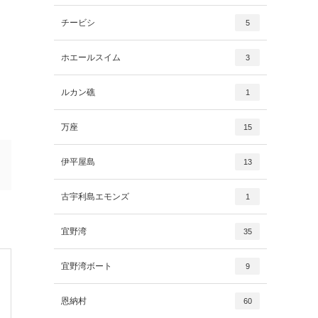
チービシ
5
ホエールスイム
3
ルカン礁
1
万座
15
伊平屋島
13
古宇利島エモンズ
1
宜野湾
35
宜野湾ボート
9
恩納村
60