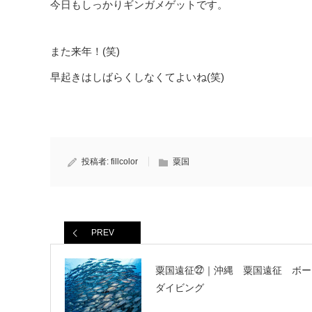
今日もしっかりギンガメゲットです。
また来年！(笑)
早起きはしばらくしなくてよいね(笑)
投稿者:
fillcolor
粟国
PREV
粟国遠征㉒｜沖縄 粟国遠征 ボー
ダイビング