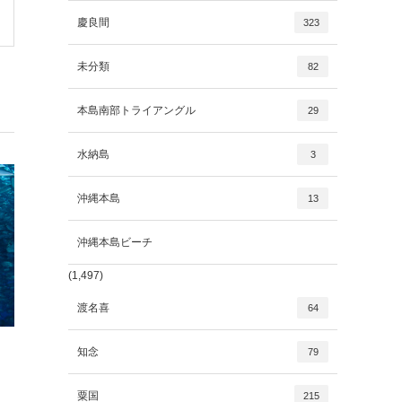
慶良間
323
未分類
82
本島南部トライアングル
29
水納島
3
沖縄本島
13
沖縄本島ビーチ
(1,497)
渡名喜
64
知念
79
粟国
215