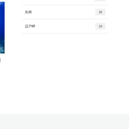
糸満
20
辺戸岬
10
｜