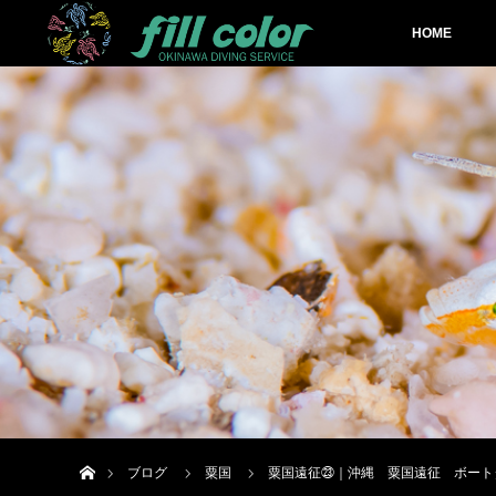
HOME
ホーム
ブログ
粟国
粟国遠征㉓｜沖縄 粟国遠征 ボート