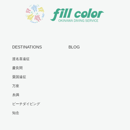
DESTINATIONS
BLOG
渡名喜遠征
慶良間
粟国遠征
万座
糸満
ビーチダイビング
知念