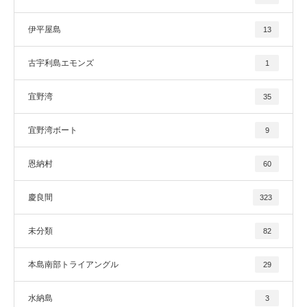
伊平屋島
13
古宇利島エモンズ
1
宜野湾
35
宜野湾ボート
9
恩納村
60
慶良間
323
未分類
82
本島南部トライアングル
29
水納島
3