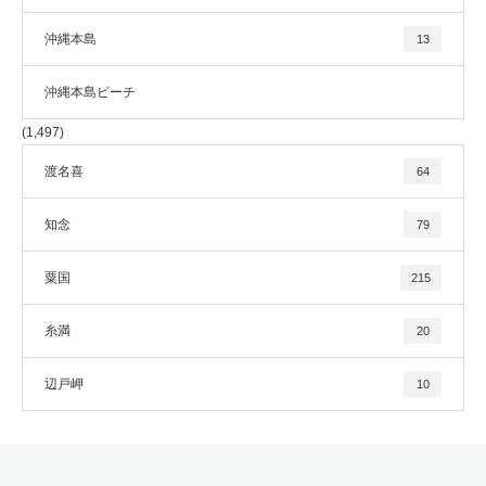
沖縄本島
13
沖縄本島ビーチ
(1,497)
渡名喜
64
知念
79
粟国
215
糸満
20
辺戸岬
10