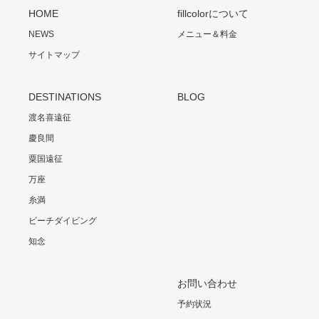
HOME
fillcolorについて
NEWS
メニュー＆料金
サイトマップ
DESTINATIONS
BLOG
渡名喜遠征
慶良間
粟国遠征
万座
糸満
ビーチダイビング
知念
お問い合わせ
予約状況