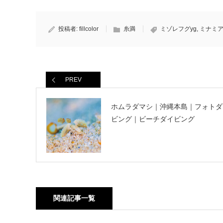
投稿者:
fillcolor
糸満
ミゾレフグyg
,
ミナミ
PREV
ホムラダマシ｜沖縄本島｜フォトダ
ビング｜ビーチダイビング
関連記事一覧