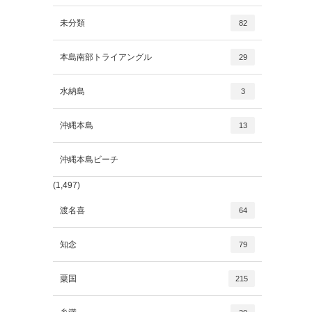
未分類
82
本島南部トライアングル
29
水納島
3
沖縄本島
13
沖縄本島ビーチ
(1,497)
渡名喜
64
知念
79
粟国
215