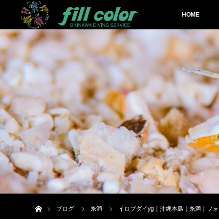
HOME
ホーム
ブログ
糸満
イロブダイyg｜沖縄本島｜糸満｜フ