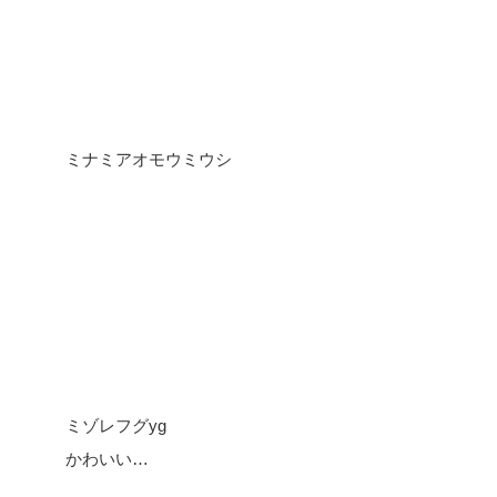
ミナミアオモウミウシ
ミゾレフグyg
かわいい…