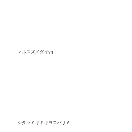
マルスズメダイyg
シダラミギキキヨコバサミ