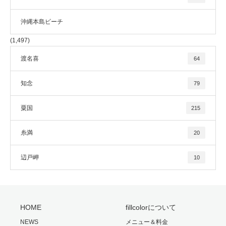
沖縄本島ビーチ
(1,497)
渡名喜
64
知念
79
粟国
215
糸満
20
辺戸岬
10
HOME
fillcolorについて
NEWS
メニュー＆料金