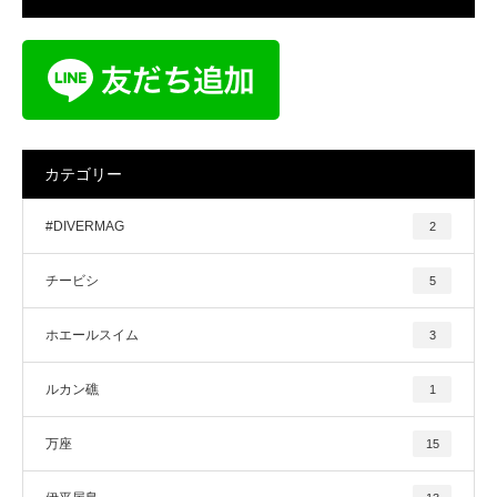
カテゴリー
#DIVERMAG
2
チービシ
5
ホエールスイム
3
ルカン礁
1
万座
15