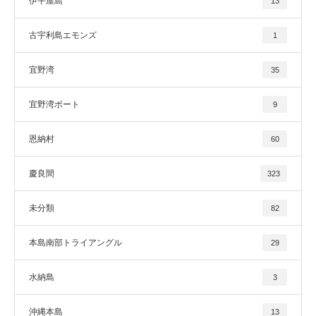
伊平屋島
13
古宇利島エモンズ
1
宜野湾
35
宜野湾ボート
9
恩納村
60
慶良間
323
未分類
82
本島南部トライアングル
29
水納島
3
沖縄本島
13