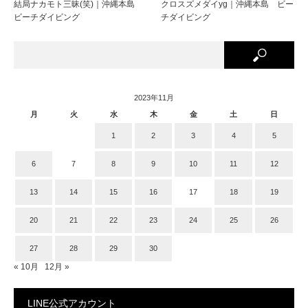
結局ナカモト三昧(笑)｜沖縄本島
クロスズメダイyg｜沖縄本島 ビー
ビーチダイビング
チダイビング
2023年11月
月
火
水
木
金
土
日
1
2
3
4
5
6
7
8
9
10
11
12
13
14
15
16
17
18
19
20
21
22
23
24
25
26
27
28
29
30
« 10月
12月 »
LINE公式アカウント