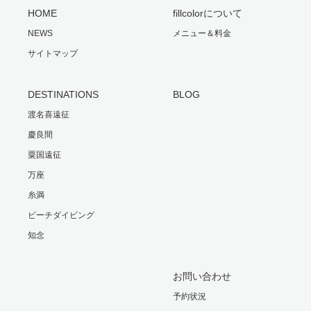
HOME
fillcolorについて
NEWS
メニュー＆料金
サイトマップ
DESTINATIONS
BLOG
渡名喜遠征
慶良間
粟国遠征
万座
糸満
ビーチダイビング
知念
お問い合わせ
予約状況