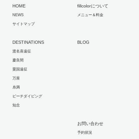
HOME
fillcolorについて
NEWS
メニュー＆料金
サイトマップ
DESTINATIONS
BLOG
渡名喜遠征
慶良間
粟国遠征
万座
糸満
ビーチダイビング
知念
お問い合わせ
予約状況