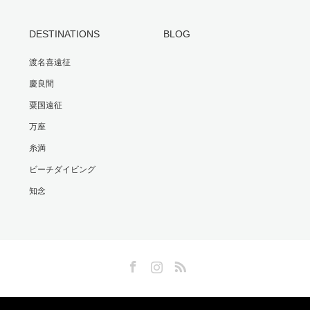
DESTINATIONS
BLOG
渡名喜遠征
慶良間
粟国遠征
万座
糸満
ビーチダイビング
知念
Facebook
Instagram
RSS