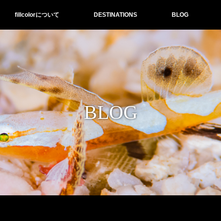
fillcolorについて
DESTINATIONS
BLOG
BLOG