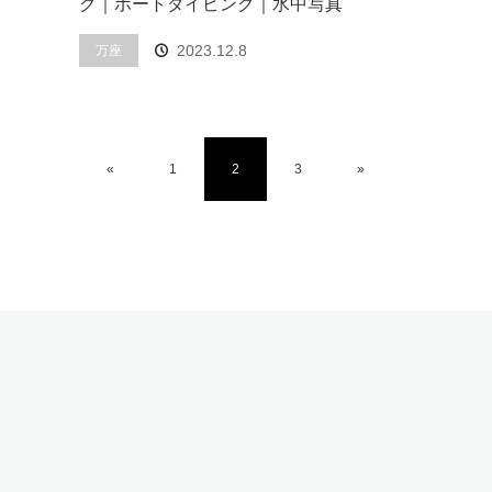
グ｜ボートダイビング｜水中写真
2023.12.8
万座
«
1
2
3
»