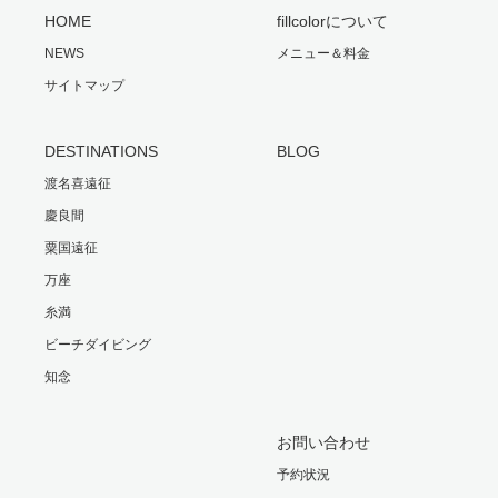
HOME
fillcolorについて
NEWS
メニュー＆料金
サイトマップ
DESTINATIONS
BLOG
渡名喜遠征
慶良間
粟国遠征
万座
糸満
ビーチダイビング
知念
お問い合わせ
予約状況