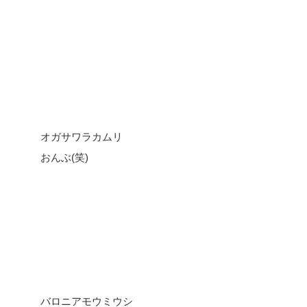
オガサワラカムリ
おんぶ(笑)
バロニアモウミウシ