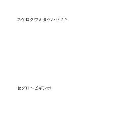
スケロクウミタケハゼ？？
セグロヘビギンポ