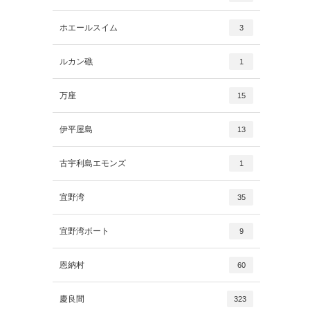
ホエールスイム
3
ルカン礁
1
万座
15
伊平屋島
13
古宇利島エモンズ
1
宜野湾
35
宜野湾ボート
9
恩納村
60
慶良間
323