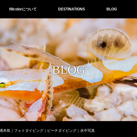
fillcolorについて
DESTINATIONS
BLOG
BLOG
縄本島｜フォトダイビング｜ビーチダイビング｜水中写真