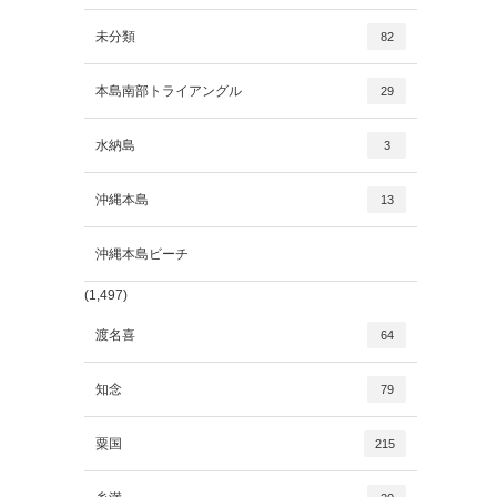
未分類
82
本島南部トライアングル
29
水納島
3
沖縄本島
13
沖縄本島ビーチ
(1,497)
渡名喜
64
知念
79
粟国
215