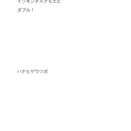
イソギンチャクモエビ
ダブル！
ハナヒゲウツボ