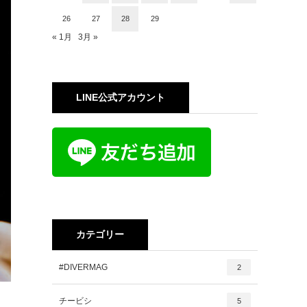
26
27
28
29
« 1月
3月 »
LINE公式アカウント
カテゴリー
#DIVERMAG
2
チービシ
5