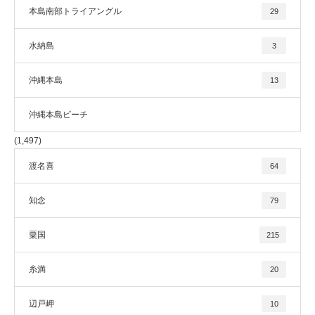
本島南部トライアングル
29
水納島
3
沖縄本島
13
沖縄本島ビーチ
(1,497)
渡名喜
64
知念
79
粟国
215
糸満
20
辺戸岬
10