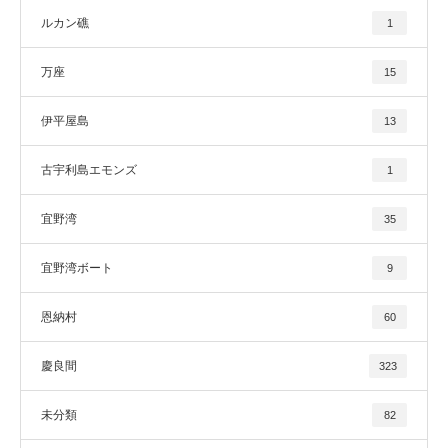
ルカン礁
1
万座
15
伊平屋島
13
古宇利島エモンズ
1
宜野湾
35
宜野湾ボート
9
恩納村
60
慶良間
323
未分類
82