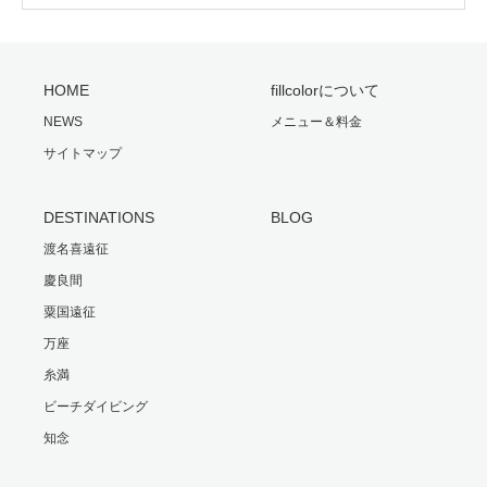
HOME
fillcolorについて
NEWS
メニュー＆料金
サイトマップ
DESTINATIONS
BLOG
渡名喜遠征
慶良間
粟国遠征
万座
糸満
ビーチダイビング
知念