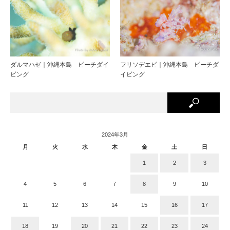
ダルマハゼ｜沖縄本島 ビーチダイ
フリソデエビ｜沖縄本島 ビーチダ
ビング
イビング
2024年3月
月
火
水
木
金
土
日
1
2
3
4
5
6
7
8
9
10
11
12
13
14
15
16
17
18
19
20
21
22
23
24