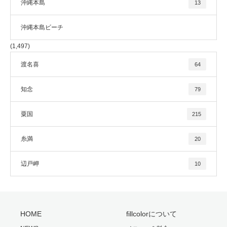
沖縄本島
13
沖縄本島ビーチ
(1,497)
渡名喜
64
知念
79
粟国
215
糸満
20
辺戸岬
10
HOME
fillcolorについて