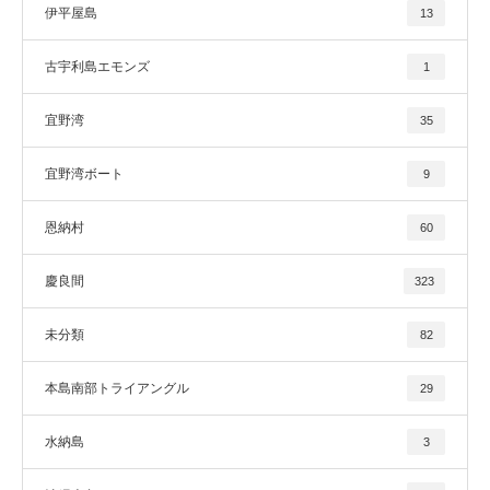
伊平屋島
13
古宇利島エモンズ
1
宜野湾
35
宜野湾ボート
9
恩納村
60
慶良間
323
未分類
82
本島南部トライアングル
29
水納島
3