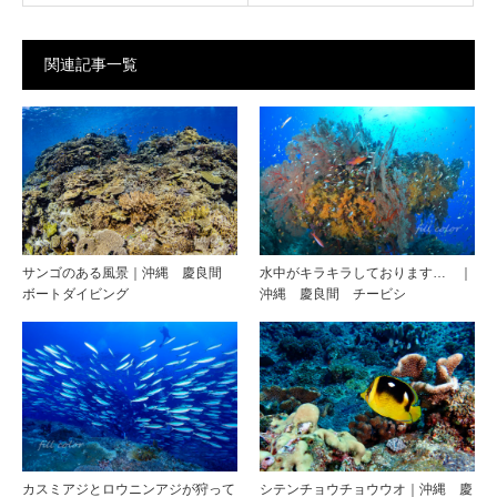
関連記事一覧
サンゴのある風景｜沖縄 慶良間
水中がキラキラしております… ｜
ボートダイビング
沖縄 慶良間 チービシ
カスミアジとロウニンアジが狩って
シテンチョウチョウウオ｜沖縄 慶