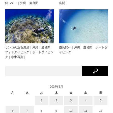
狩って…｜沖縄 慶良間
良間
サンゴのある風景｜沖縄｜慶良間｜
慶良間へ｜沖縄 慶良間 ボートダ
フォトダイビング｜ボートダイビン
イビング
グ｜水中写真｜
2024年5月
月
火
水
木
金
土
日
1
2
3
4
5
6
7
8
9
10
11
12