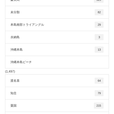
未分類
82
本島南部トライアングル
29
水納島
3
沖縄本島
13
沖縄本島ビーチ
(1,497)
渡名喜
64
知念
79
粟国
215