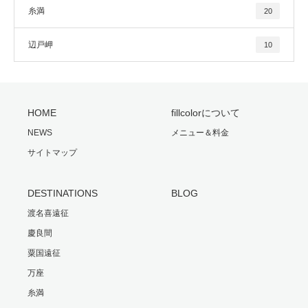
糸満
20
辺戸岬
10
HOME
fillcolorについて
NEWS
メニュー＆料金
サイトマップ
DESTINATIONS
BLOG
渡名喜遠征
慶良間
粟国遠征
万座
糸満