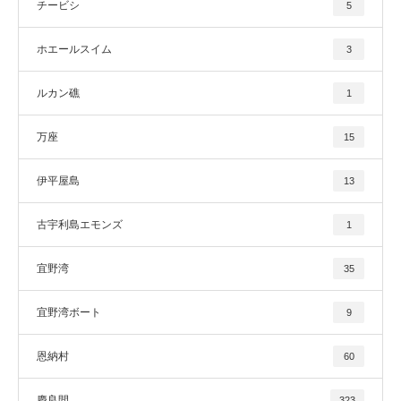
チービシ
5
ホエールスイム
3
ルカン礁
1
万座
15
伊平屋島
13
古宇利島エモンズ
1
宜野湾
35
宜野湾ボート
9
恩納村
60
慶良間
323