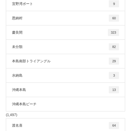
宜野湾ボート
9
恩納村
60
慶良間
323
未分類
82
本島南部トライアングル
29
水納島
3
沖縄本島
13
沖縄本島ビーチ
(1,497)
渡名喜
64