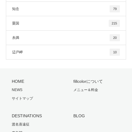
知念
79
粟国
215
糸満
20
辺戸岬
10
HOME
fillcolorについて
NEWS
メニュー＆料金
サイトマップ
DESTINATIONS
BLOG
渡名喜遠征