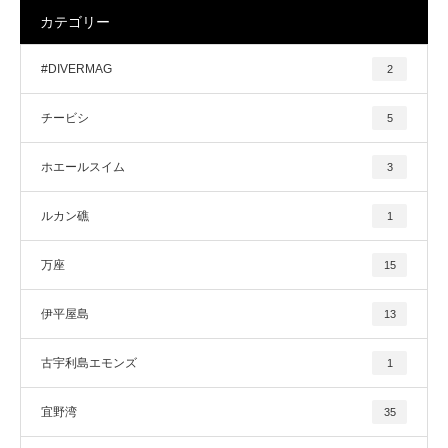
カテゴリー
#DIVERMAG
2
チービシ
5
ホエールスイム
3
ルカン礁
1
万座
15
伊平屋島
13
古宇利島エモンズ
1
宜野湾
35