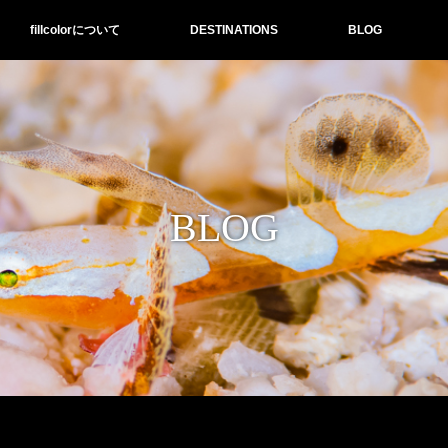
fillcolorについて
DESTINATIONS
BLOG
BLOG