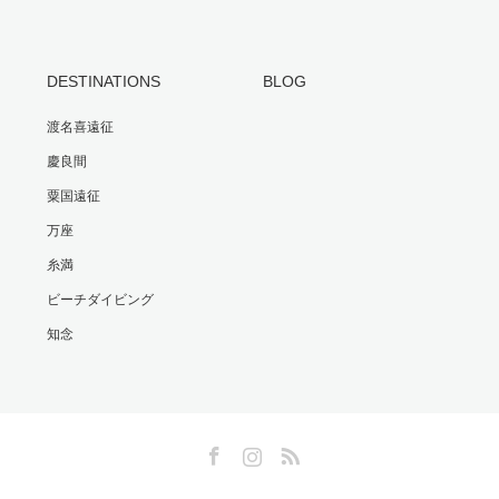
DESTINATIONS
BLOG
渡名喜遠征
慶良間
粟国遠征
万座
糸満
ビーチダイビング
知念
Facebook
Instagram
RSS