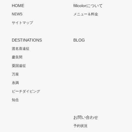
HOME
fillcolorについて
NEWS
メニュー＆料金
サイトマップ
DESTINATIONS
BLOG
渡名喜遠征
慶良間
粟国遠征
万座
糸満
ビーチダイビング
知念
お問い合わせ
予約状況