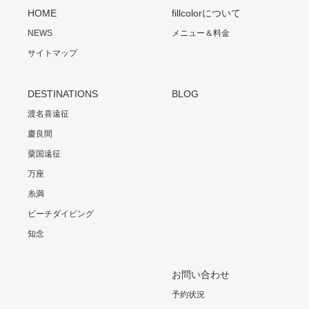
HOME
fillcolorについて
NEWS
メニュー＆料金
サイトマップ
DESTINATIONS
BLOG
渡名喜遠征
慶良間
粟国遠征
万座
糸満
ビーチダイビング
知念
お問い合わせ
予約状況