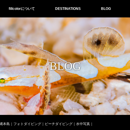
fillcolorについて
DESTINATIONS
BLOG
BLOG
縄本島｜フォトダイビング｜ビーチダイビング｜水中写真｜