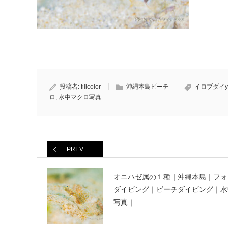
投稿者:
fillcolor
沖縄本島ビーチ
イロブダイy
ロ
,
水中マクロ写真
PREV
オニハゼ属の１種｜沖縄本島｜フォ
ダイビング｜ビーチダイビング｜水
写真｜