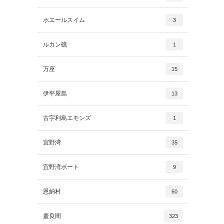
ホエールスイム
3
ルカン礁
1
万座
15
伊平屋島
13
古宇利島エモンズ
1
宜野湾
35
宜野湾ボート
9
恩納村
60
慶良間
323