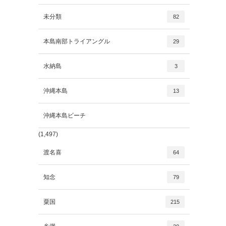
未分類
82
本島南部トライアングル
29
水納島
3
沖縄本島
13
沖縄本島ビーチ
(1,497)
渡名喜
64
知念
79
粟国
215