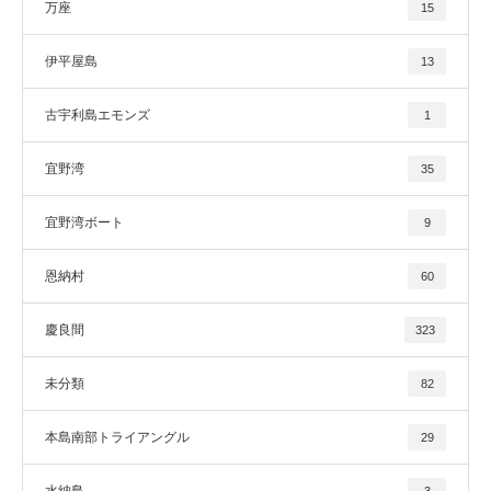
万座
15
伊平屋島
13
古宇利島エモンズ
1
宜野湾
35
宜野湾ボート
9
恩納村
60
慶良間
323
未分類
82
本島南部トライアングル
29
水納島
3