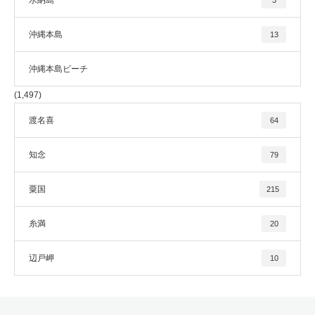
沖縄本島
13
沖縄本島ビーチ
(1,497)
渡名喜
64
知念
79
粟国
215
糸満
20
辺戸岬
10