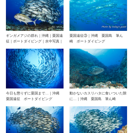
ギンガメアジの群れ｜沖縄｜粟国遠
粟国遠征③｜沖縄 粟国島 筆ん
征｜ボートダイビング｜水中写真｜
崎 ボートダイビング
今日も懲りずに粟国まで…｜沖縄
動かないカスリハタに食いついた隙
粟国遠征 ボートダイビング
に…｜沖縄 粟国島 筆ん崎