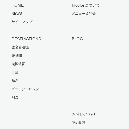
HOME
fillcolorについて
NEWS
メニュー＆料金
サイトマップ
DESTINATIONS
BLOG
渡名喜遠征
慶良間
粟国遠征
万座
糸満
ビーチダイビング
知念
お問い合わせ
予約状況