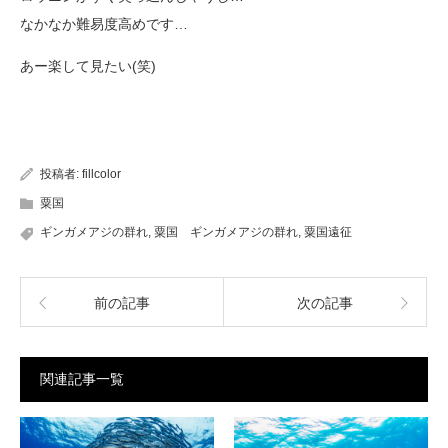
なかなか難易度高めです…
あー楽して見たい(笑)
投稿者:
fillcolor
粟国
ギンガメアジの群れ
,
粟国 ギンガメアジの群れ
,
粟国遠征
前の記事
次の記事
関連記事一覧