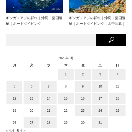
ギンガメアジの群れ｜沖縄｜粟国遠
ギンガメアジの群れ｜沖縄｜粟国遠
征｜ボートダイビング｜
征｜ボートダイビング｜水中写真｜
2025年5月
月
火
水
木
金
土
日
1
2
3
4
5
6
7
8
9
10
11
12
13
14
15
16
17
18
19
20
21
22
23
24
25
26
27
28
29
30
31
« 4月
6月 »