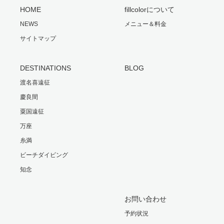
HOME
fillcolorについて
NEWS
メニュー＆料金
サイトマップ
DESTINATIONS
BLOG
渡名喜遠征
慶良間
粟国遠征
万座
糸満
ビーチダイビング
知念
お問い合わせ
予約状況