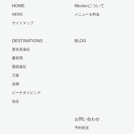
HOME
fillcolorについて
NEWS
メニュー＆料金
サイトマップ
DESTINATIONS
BLOG
渡名喜遠征
慶良間
粟国遠征
万座
糸満
ビーチダイビング
知念
お問い合わせ
予約状況