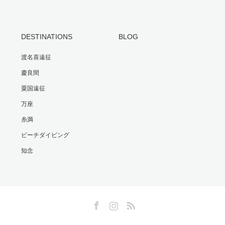
DESTINATIONS
BLOG
渡名喜遠征
慶良間
粟国遠征
万座
糸満
ビーチダイビング
知念
Facebook
Instagram
RSS