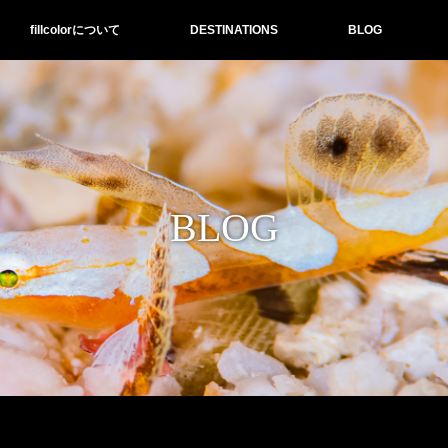
fillcolorについて
DESTINATIONS
BLOG
BLOG