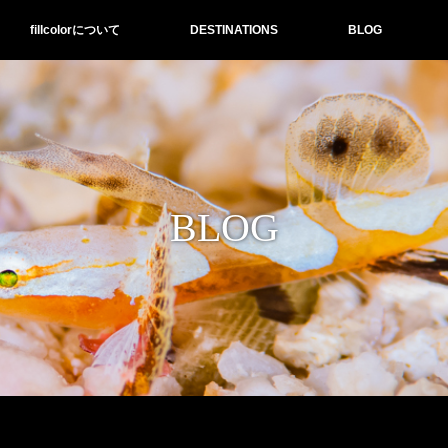
fillcolorについて
DESTINATIONS
BLOG
BLOG