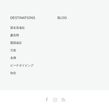
DESTINATIONS
BLOG
渡名喜遠征
慶良間
粟国遠征
万座
糸満
ビーチダイビング
知念
Facebook
Instagram
RSS