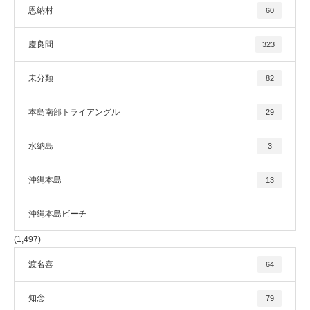
恩納村
60
慶良間
323
未分類
82
本島南部トライアングル
29
水納島
3
沖縄本島
13
沖縄本島ビーチ
(1,497)
渡名喜
64
知念
79