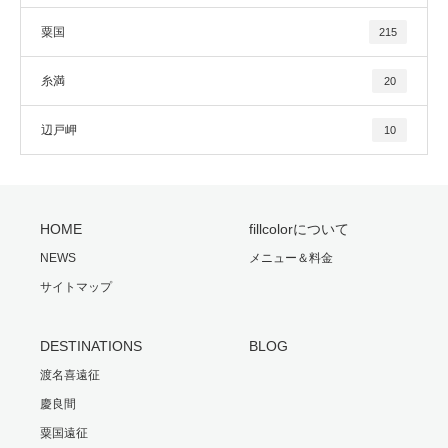
粟国
215
糸満
20
辺戸岬
10
HOME
fillcolorについて
NEWS
メニュー＆料金
サイトマップ
DESTINATIONS
BLOG
渡名喜遠征
慶良間
粟国遠征