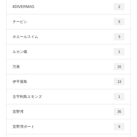
#DIVERMAG
2
チービシ
5
ホエールスイム
3
ルカン礁
1
万座
15
伊平屋島
13
古宇利島エモンズ
1
宜野湾
35
宜野湾ボート
9