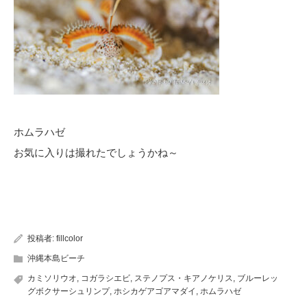
ホムラハゼ
お気に入りは撮れたでしょうかね～
投稿者:
fillcolor
沖縄本島ビーチ
カミソリウオ
,
コガラシエビ
,
ステノプス・キアノケリス
,
ブルーレッ
グボクサーシュリンプ
,
ホシカゲアゴアマダイ
,
ホムラハゼ