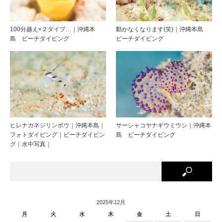
100分越え×２ダイブ…｜沖縄本
動かなくなります(笑)｜沖縄本島
島 ビーチダイビング
ビーチダイビング
ヒレナガネジリンボウ｜沖縄本島｜
サーシャコヤナギウミウシ｜沖縄本
フォトダイビング｜ビーチダイビン
島 ビーチダイビング
グ｜水中写真｜
2025年12月
月
火
水
木
金
土
日