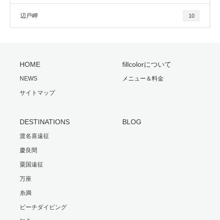
辺戸岬
10
HOME
fillcolorについて
NEWS
メニュー＆料金
サイトマップ
DESTINATIONS
BLOG
渡名喜遠征
慶良間
粟国遠征
万座
糸満
ビーチダイビング