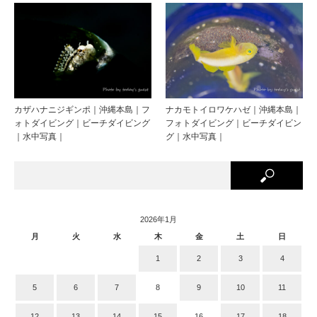
カザハナニジギンポ｜沖縄本島｜フ
ナカモトイロワケハゼ｜沖縄本島｜
ォトダイビング｜ビーチダイビング
フォトダイビング｜ビーチダイビン
｜水中写真｜
グ｜水中写真｜
2026年1月
月
火
水
木
金
土
日
1
2
3
4
5
6
7
8
9
10
11
12
13
14
15
16
17
18