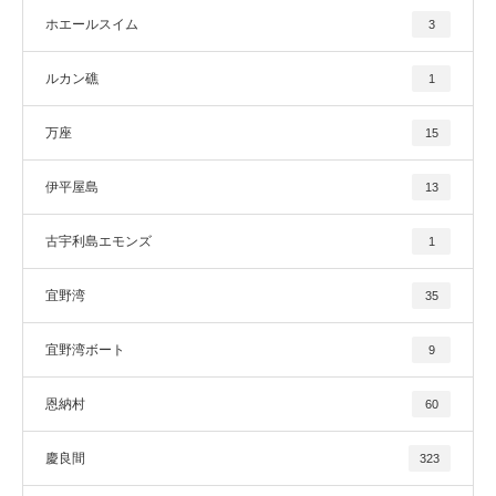
ホエールスイム
3
ルカン礁
1
万座
15
伊平屋島
13
古宇利島エモンズ
1
宜野湾
35
宜野湾ボート
9
恩納村
60
慶良間
323