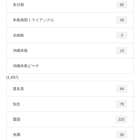
未分類
82
本島南部トライアングル
29
水納島
3
沖縄本島
13
沖縄本島ビーチ
(1,497)
渡名喜
64
知念
79
粟国
215
糸満
20