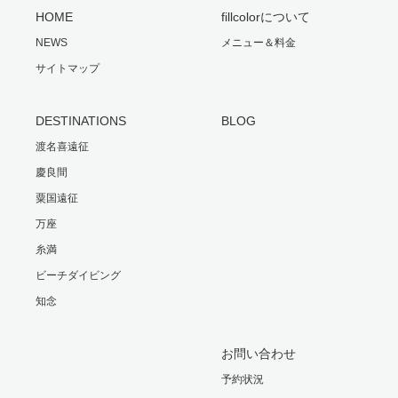
HOME
fillcolorについて
NEWS
メニュー＆料金
サイトマップ
DESTINATIONS
BLOG
渡名喜遠征
慶良間
粟国遠征
万座
糸満
ビーチダイビング
知念
お問い合わせ
予約状況